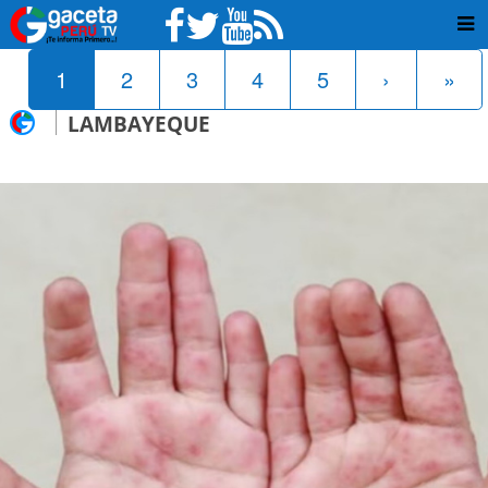
1
2
3
4
5
›
»
LAMBAYEQUE