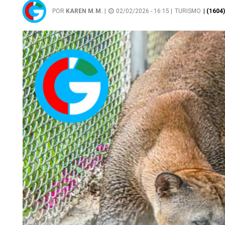
POR
KAREN M.M.
|
02/02/2026 - 16:15 |
TURISMO
| (1604