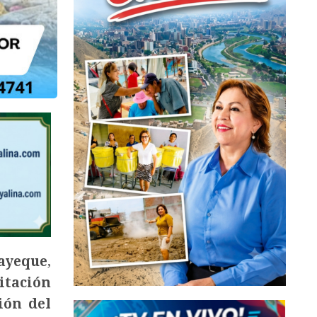
ayeque
,
litación
ión del