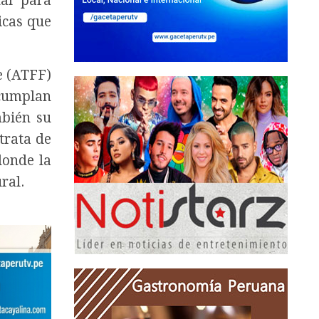
al para
icas que
e (ATFF)
 cumplan
mbién su
 trata de
donde la
ral.