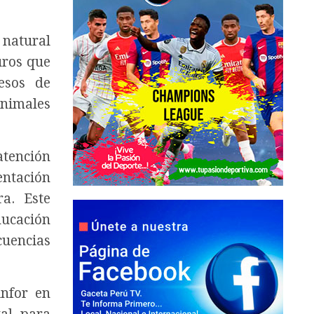
 natural
uros que
cesos de
animales
atención
entación
ra. Este
ducación
cuencias
infor en