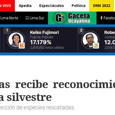
N VIVO
Gpedia
Espectáculos
Política
ERM 2022
Lima Norte
Lima Sur
Faceb
as recibe reconocimi
 silvestre
tección de especies rescatadas.