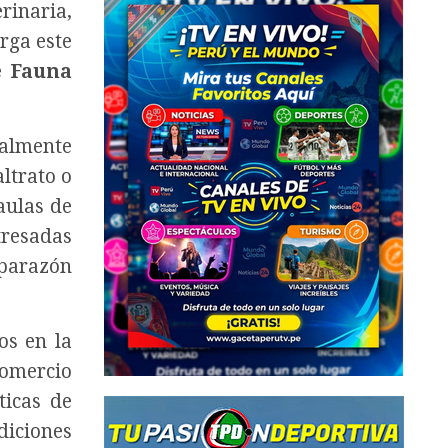
rinaria,
rga este
e Fauna
ualmente
ltrato o
aulas de
tresadas
aparazón
os en la
comercio
ticas de
diciones