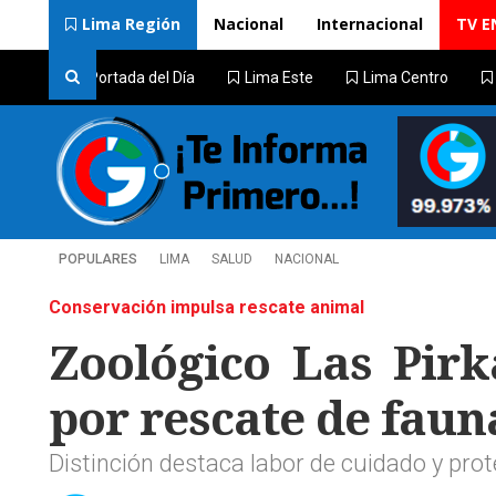
Lima Región
Nacional
Internacional
TV E
Portada del Día
Lima Este
Lima Centro
POPULARES
LIMA
SALUD
NACIONAL
Conservación impulsa rescate animal
Zoológico Las Pirk
por rescate de fauna
Distinción destaca labor de cuidado y pro