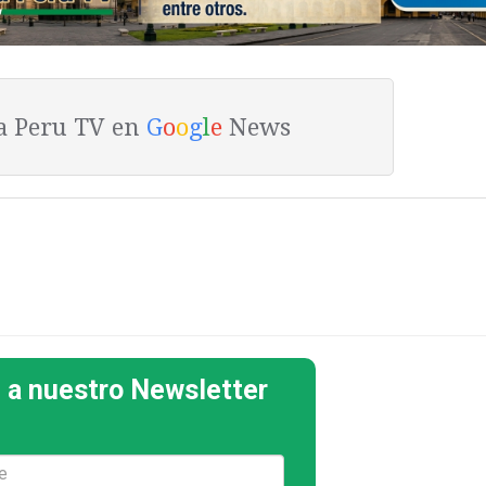
ta Peru TV en
G
o
o
g
l
e
News
 a nuestro Newsletter