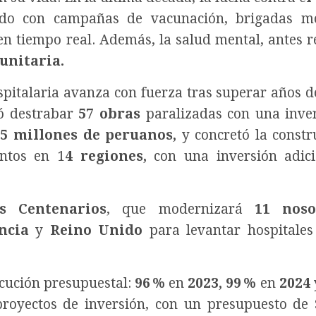
do con campañas de vacunación, brigadas mó
 en tiempo real. Además, la salud mental, antes r
unitaria.
spitalaria avanza con fuerza tras superar años d
ó destrabar
57 obras
paralizadas con una inve
e
5 millones de peruanos,
y concretó la constr
ntos en 1
4 regiones,
con una inversión adici
s Centenarios
, que modernizará
11 noso
ncia
y
Reino Unido
para levantar hospitales
ecución presupuestal:
96 %
en
2023, 99 %
en
2024
royectos de inversión, con un presupuesto de 