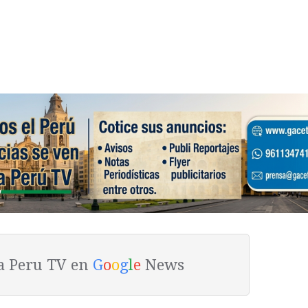
ta Peru TV en
G
o
o
g
l
e
News