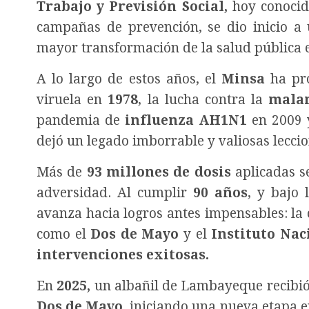
Trabajo y Previsión Social,
hoy conoci
campañas de prevención, se dio inicio a
mayor transformación de la salud pública e
A lo largo de estos años, el
Minsa
ha pro
viruela en
1978
, la lucha contra la
mala
pandemia de
influenza AH1N1
en 2009 y
dejó un legado imborrable y valiosas leccio
Más de
93 millones de dosis
aplicadas s
adversidad.
Al cumplir
90 años
, y bajo 
avanza hacia logros antes impensables: la 
como el
Dos de Mayo
y el
Instituto Nac
intervenciones exitosas.
En
2025,
un albañil de Lambayeque recibió 
Dos de Mayo
, iniciando una nueva etapa e