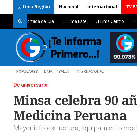
Lima Región
Nacional
Internacional
TV E
Portada del Día
Lima Este
Lima Centro
POPULARES
LIMA
SALUD
INTERNACIONAL
De aniversario
Minsa celebra 90 añ
Medicina Peruana
Mayor infraestructura, equipamiento moder