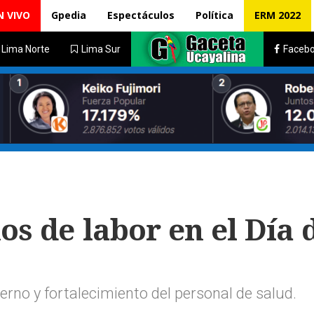
N VIVO
Gpedia
Espectáculos
Política
ERM 2022
Lima Norte
Lima Sur
Faceb
os de labor en el Día d
no y fortalecimiento del personal de salud.