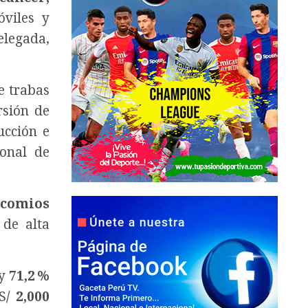
viles y
elegada,
e trabas
rsión de
ucción e
onal de
comios
 de alta
y
71,2 %
S
/
2,000