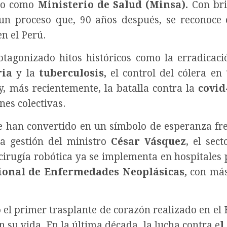
do como
Ministerio de Salud (Minsa).
Con br
 un proceso que, 90 años después, se reconoce
n el Perú.
tagonizado hitos históricos como la erradicaci
ria
y la
tuberculosis,
el control del cólera en
, más recientemente, la batalla contra la
covid
nes colectivas.
e han convertido en un símbolo de esperanza fre
la gestión del ministro
César Vásquez
, el sect
cirugía robótica ya se implementa en hospitales 
ional de Enfermedades Neoplásicas,
con má
el primer trasplante de corazón realizado en el 
n su vida.
En la última década, la lucha contra e
l