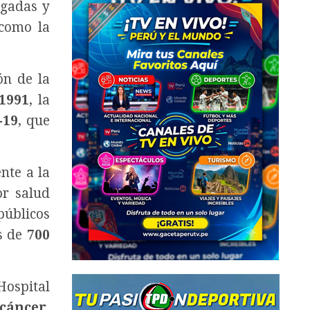
igadas y
 como la
ón de la
1991
, la
-19
, que
nte a la
or salud
públicos
s de
700
Hospital
 cáncer,