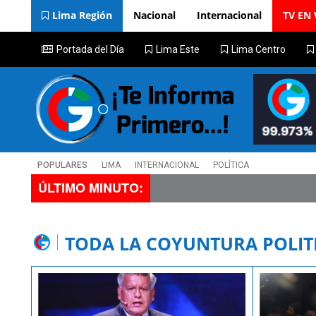
Lima Región
Nacional
Internacional
TV EN 
Portada del Día
Lima Este
Lima Centro
POPULARES
LIMA
INTERNACIONAL
POLÍTICA
ÚLTIMO MINUTO:
TODA LA COYUNTURA POLIT