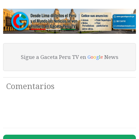
Sigue a Gaceta Peru TV en
News
G
o
o
g
l
e
Comentarios