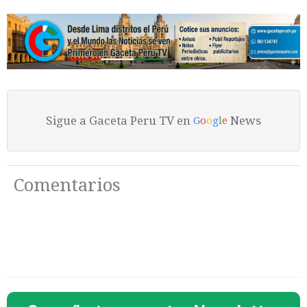
Sigue a Gaceta Peru TV en
News
G
o
o
g
l
e
Comentarios