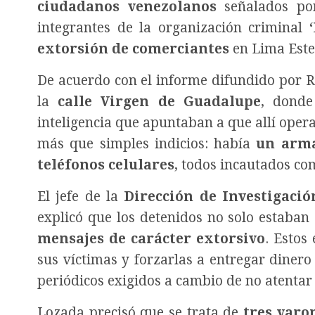
ciudadanos venezolanos
señalados por
integrantes de la organización criminal
extorsión de comerciantes
en Lima Este
De acuerdo con el informe difundido por R
la
calle Virgen de Guadalupe
, donde
inteligencia que apuntaban a que allí opera
más que simples indicios: había
un arma
teléfonos celulares
, todos incautados com
El jefe de la
Dirección de Investigació
explicó que los detenidos no solo estaba
mensajes de carácter extorsivo
. Estos
sus víctimas y forzarlas a entregar dinero
periódicos exigidos a cambio de no atentar 
Lozada precisó que se trata de
tres varo