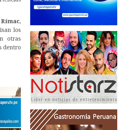
l Rímac
,
isan los
on otras
s dentro