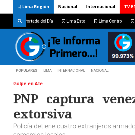
Lima Región
Nacional
Internacional
TV E
Portada del Día
Lima Este
Lima Centro
POPULARES
LIMA
INTERNACIONAL
NACIONAL
Golpe en Ate
PNP captura vene
extorsiva
Policía detiene cuatro extranjeros armad
comercios locales.