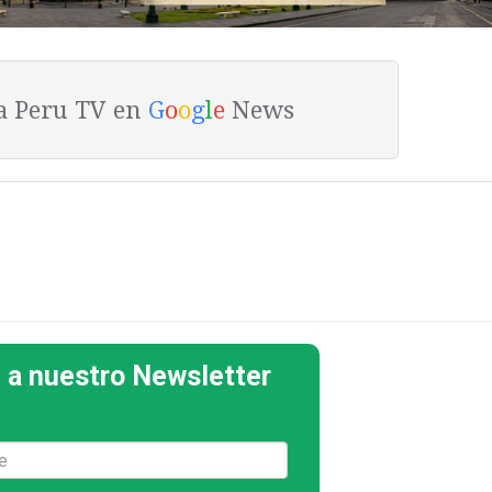
ta Peru TV en
G
o
o
g
l
e
News
 a nuestro Newsletter