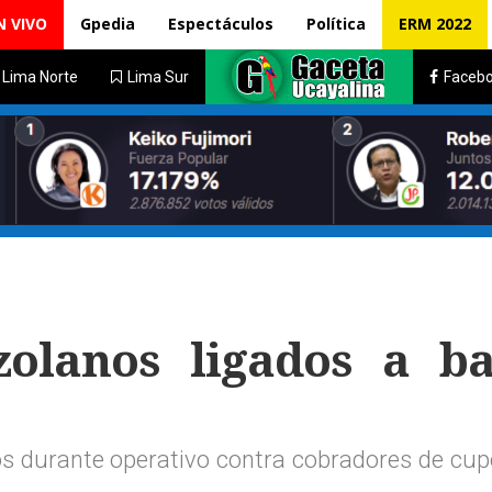
N VIVO
Gpedia
Espectáculos
Política
ERM 2022
Lima Norte
Lima Sur
Faceb
zolanos ligados a b
os durante operativo contra cobradores de cu