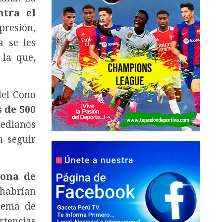
ntra el
presión,
a se les
 la que,
del Cono
 de 500
medianos
a seguir
zona de
 habrían
quema de
rtencias