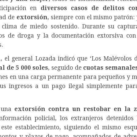
ticipación en
diversos casos de delitos co
dad de
extorsión
, siempre con el mismo patrón: 
clima de miedo sostenido. Durante su captur
pos de droga y la documentación extorsiva con
s.
i
, el general Lozada indicó que ‘Los Malévolos 
l de 5 000 soles
, seguido de
cuotas semanales
iones en una carga permanente para pequeños y 
sus ingresos a un pago ilegal simplemente par
s una
extorsión contra un restobar en la 
nformación policial, los extranjeros detenidos
 este establecimiento, siguiendo el mismo es
 montos y plazos de pago, acompañados de adve