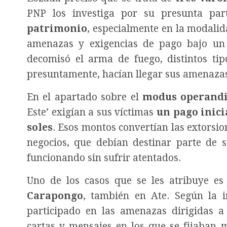
PNP los investiga por su presunta par
patrimonio
, especialmente en la modali
amenazas y exigencias de pago bajo un 
decomisó el arma de fuego, distintos ti
presuntamente, hacían llegar sus amenaza
En el apartado sobre el
modus operand
Este’ exigían a sus víctimas
un pago inicia
soles
. Esos montos convertían las extors
negocios, que debían destinar parte de 
funcionando sin sufrir atentados.
Uno de los casos que se les atribuye e
Carapongo
, también en Ate. Según la i
participado en las amenazas dirigidas a
cartas y mensajes en los que se fijaban