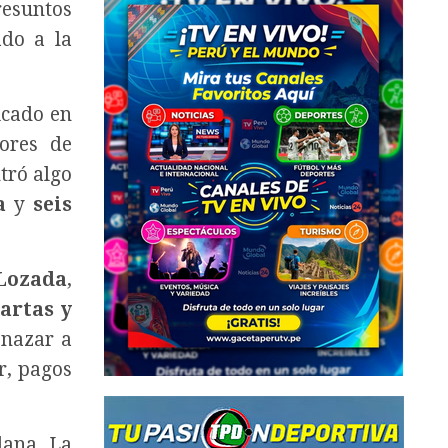
esuntos
ado a la
icado en
ores de
tró algo
a
y
seis
Lozada
,
cartas y
enazar a
r, pagos
lana. La