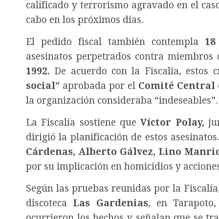
calificado y terrorismo agravado en el cas
cabo en los próximos días.
El pedido fiscal también contempla
18 
asesinatos perpetrados contra miembros 
1992.
De acuerdo con la Fiscalía, estos 
social”
aprobada por el
Comité Central
la organización consideraba “indeseables”.
La Fiscalía sostiene que
Víctor Polay,
ju
dirigió la planificación de estos asesinat
Cárdenas, Alberto Gálvez, Lino Manri
por su implicación en homicidios y acciones
Según las pruebas reunidas por la Fiscalí
discoteca
Las Gardenias
, en Tarapot
ocurrieron los hechos y señalan que se tr