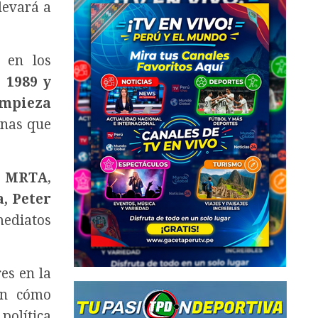
levará a
s en los
e
1989 y
impieza
onas que
l MRTA
,
, Peter
mediatos
es en la
en cómo
política