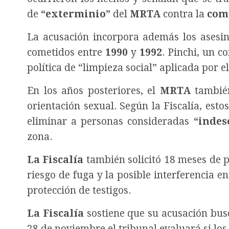
de
“exterminio”
del
MRTA
contra la
com
La acusación incorpora además los asesi
cometidos entre
1990
y
1992
. Pinchi, un c
política de “limpieza social” aplicada por e
En los años posteriores, el
MRTA
tambié
orientación sexual. Según la Fiscalía, est
eliminar a personas consideradas
“indes
zona.
La Fiscalía
también solicitó 18 meses de pr
riesgo de fuga y la posible interferencia en
protección de testigos.
La Fiscalía
sostiene que su acusación busc
28 de noviembre el tribunal evaluará si los