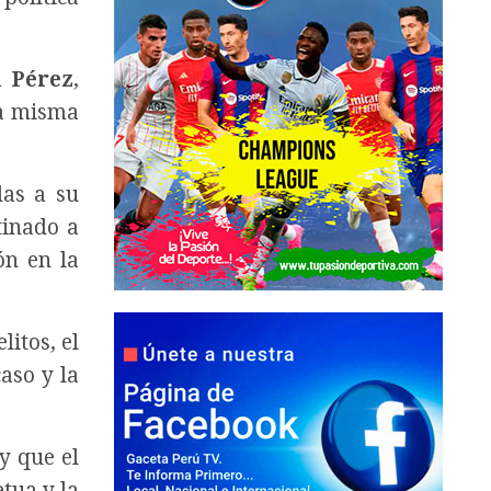
 Pérez
,
la misma
as a su
tinado a
ón en la
itos, el
caso y la
y que el
tua y la