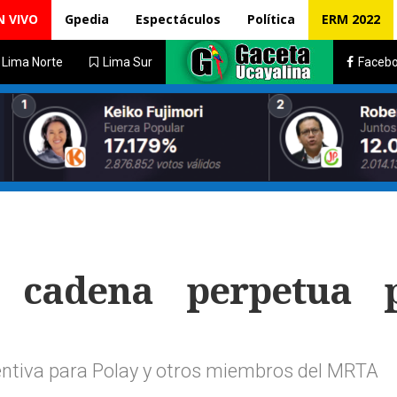
N VIVO
Gpedia
Espectáculos
Política
ERM 2022
Lima Norte
Lima Sur
Faceb
e cadena perpetua 
ventiva para Polay y otros miembros del MRTA