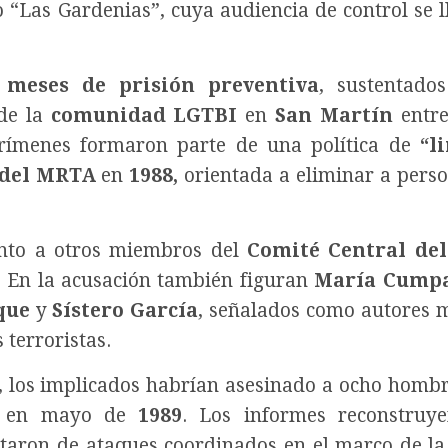
o “Las Gardenias”, cuya audiencia de control se l
meses de prisión preventiva
, sustentado
de la
comunidad LGTBI
en
San Martín
entr
crímenes formaron parte de una política de
“l
 del MRTA
en
1988,
orientada a eliminar a pers
nto a otros miembros del
Comité Central de
os. En la acusación también figuran
María Cumpa
que
y
Sístero García
, señalados como autores 
 terroristas.
a, los implicados habrían asesinado a ocho hombr
o, en mayo de
1989
. Los informes reconstruy
ataron de ataques coordinados en el marco de la 