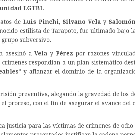
unidad LGTBI.
natos de
Luis Pinchi, Silvano Vela
y
Salomón
onocido estilista de Tarapoto, fue ultimado bajo 
l grupo subversivo.
n asesinó a
Vela
y
Pérez
por razones vinculad
os crímenes respondían a un plan sistemático des
eables”
y afianzar el dominio de la organizaci
isión preventiva, alegando la gravedad de los del
 el proceso, con el fin de asegurar el avance del 
a justicia para las víctimas de crímenes de odio 
 elementos presentados justifican la cadena perpe