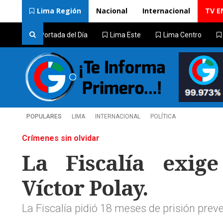
Lima Región
Nacional
Internacional
TV E
Portada del Día
Lima Este
Lima Centro
POPULARES
LIMA
INTERNACIONAL
POLÍTICA
Crímenes sin olvidar
La Fiscalía exig
Víctor Polay.
La Fiscalía pidió 18 meses de prisión pre