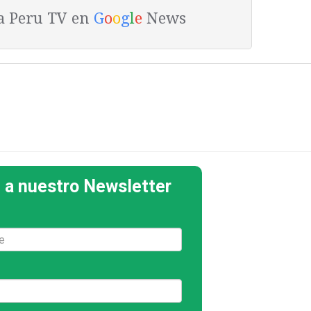
ta Peru TV en
G
o
o
g
l
e
News
 a nuestro Newsletter