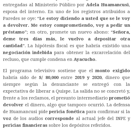
entregadas al Ministerio Público por
Adela Huamancusi
,
esposa del interno. En uno de los registros atribuidos a
Paredes se oye: “
Le estoy diciendo a usted que se le voy
a devolver. Me estoy comprometiendo, voy a pedir un
préstamo
”; en otro, promete un nuevo abono: “
Señora,
deme tres días más, le vuelvo a depositar otra
cantidad
”. La hipótesis fiscal es que habría existido una
negociación indebida
para obtener la excarcelación del
recluso, que cumple condena en
Ayacucho
.
El programa televisivo sostiene que el
monto exigido
habría sido de
S/ 80,000
entre
2019 y 2020
, dinero que
siempre según la denunciante se entregó con la
expectativa de liberar a Quispe. La salida no se concretó y,
frente a los reclamos, el presunto intermediario
prometió
devolver
el dinero, algo que tampoco ocurrió. La defensa
de Huamancusi pide
pericia fonética
para confirmar si la
voz
de los audios
corresponde
al actual jefe del INPE y
pericias financieras
sobre los depósitos referidos.