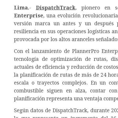
Lima
.
-
DispatchTrack
, pionero en so
Enterprise
, una evolución revolucionaria
versión marca un antes y un después p
resiliencia en sus operaciones logísticas
provocada por los altos aranceles señalad
Con el lanzamiento de PlannerPro Enterpr
tecnología de optimización de rutas, di
actuales de eficiencia y reducción de costo
la planificación de rutas de más de 24 ho
escala o trayectos complejos. En un co
combustible siguen en alza, contar co
planificación representa una ventaja compet
Según datos de DispatchTrack, durante 202