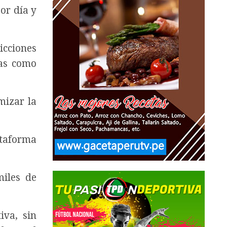
or día y
icciones
ias como
mizar la
taforma
iles de
iva, sin