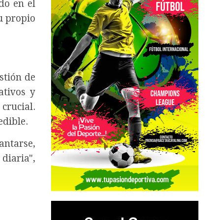
do en el
u propio
stión de
ativos y
crucial.
edible.
antarse,
diaria",