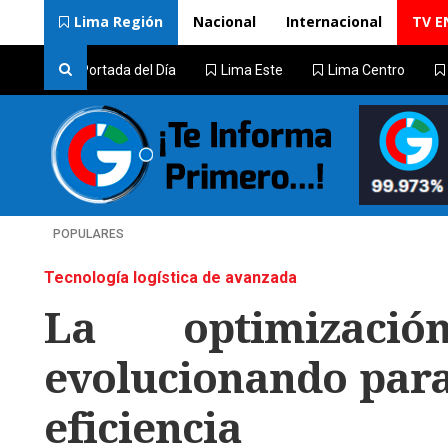
Lima Región
Nacional
Internacional
TV E
Portada del Día
Lima Este
Lima Centro
POPULARES
Tecnología logística de avanzada
La optimizac
evolucionando para
eficiencia