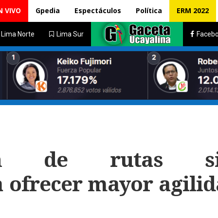
N VIVO
Gpedia
Espectáculos
Política
ERM 2022
Lima Norte
Lima Sur
Faceb
ión de rutas si
 ofrecer mayor agilid