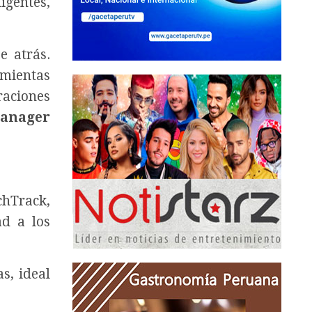
igentes,
e atrás.
amientas
raciones
Manager
chTrack,
ad a los
s, ideal