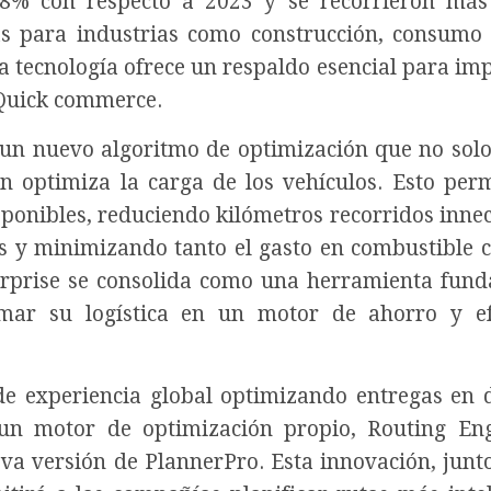
,8% con respecto a 2023 y se recorrieron má
as para industrias como construcción, consumo
la tecnología ofrece un respaldo esencial para im
Quick commerce.
un nuevo algoritmo de optimización que no sol
én optimiza la carga de los vehículos. Esto per
isponibles, reduciendo kilómetros recorridos innec
 y minimizando tanto el gasto en combustible 
terprise se consolida como una herramienta fun
mar su logística en un motor de ahorro y efi
 experiencia global optimizando entregas en d
 un motor de optimización propio, Routing En
a versión de PlannerPro. Esta innovación, junt