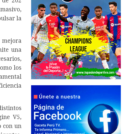
s de 202
 masivo,
pulsar la
o mejora
mite una
esarios,
como los
damental
ciencia
istintos
gine V5,
o con un