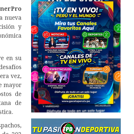
nnerPro
ta nueva
isión y
conómica
ve en su
desafíos
era vez,
de mayor
ostos de
tana de
stica.
spachos,