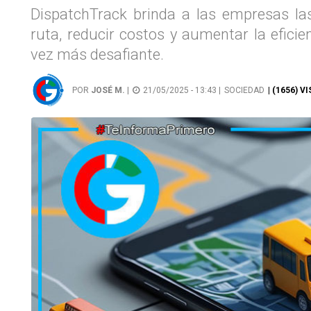
DispatchTrack brinda a las empresas la
ruta, reducir costos y aumentar la efici
vez más desafiante.
POR
JOSÉ M.
|
21/05/2025 - 13:43 |
SOCIEDAD
| (1656) V