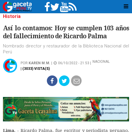
Historia
Así lo contamos: Hoy se cumplen 103 años
del fallecimiento de Ricardo Palma
Nombrado director y restaurador de la Biblioteca Nacional del
Perú
NACIONAL
POR
KAREN M.M.
|
06/10/2022 - 21:53 |
| (3033) VISTA(S)
Lima. -
Ricardo Palma, fue escritor y periodista peruano,