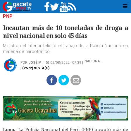
PNP
Incautan más de 10 toneladas de droga a
nivel nacional en solo 45 días
Ministro del Interior felicitó el trabajo de la Policía Nacional en
materia de narcotráfico
NACIONAL
POR
JOSÉ M.
|
02/08/2022 - 07:39 |
| (2572) VISTA(S)
Lima.-
La Policía Nacional del Perú (PNP) incautó más de