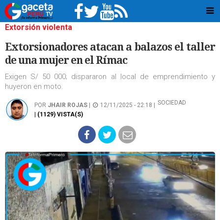
Extorsión violenta
Extorsionadores atacan a balazos el taller
de una mujer en el Rímac
Exigen S/ 50 000; dispararon al local de emprendimiento y
huyeron en moto.
SOCIEDAD
POR
JHAIR ROJAS
|
12/11/2025 - 22:18 |
| (1129) VISTA(S)