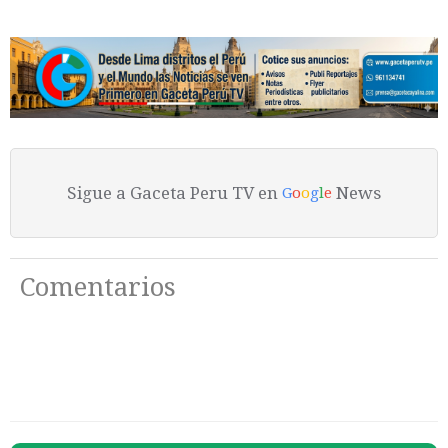
Sigue a Gaceta Peru TV en
News
G
o
o
g
l
e
Comentarios