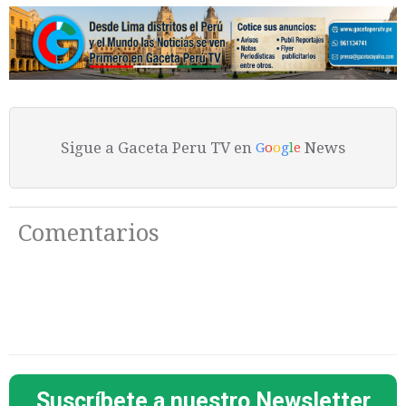
Sigue a Gaceta Peru TV en
News
G
o
o
g
l
e
Comentarios
Suscríbete a nuestro Newsletter