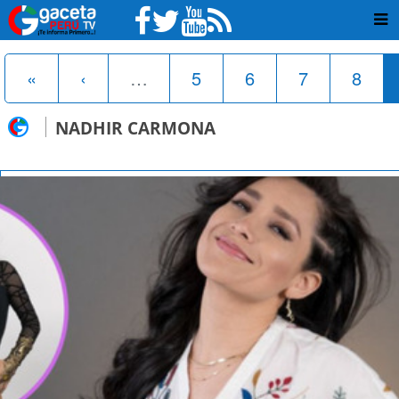
«
‹
…
5
6
7
8
NADHIR CARMONA