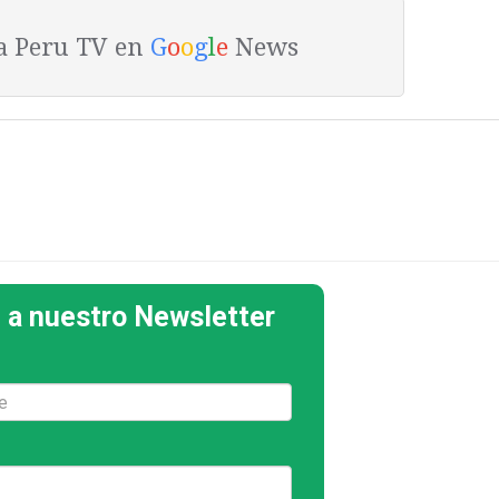
ta Peru TV en
G
o
o
g
l
e
News
 a nuestro Newsletter