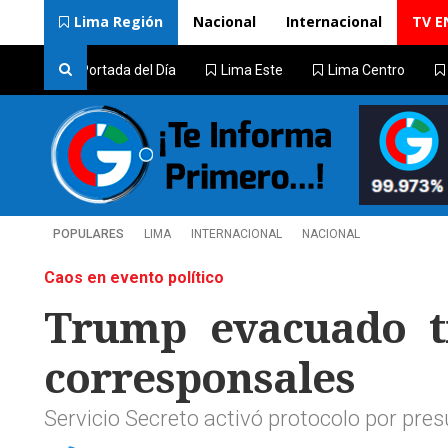
Lima Región
Nacional
Internacional
TV E
Portada del Día
Lima Este
Lima Centro
POPULARES
LIMA
INTERNACIONAL
NACIONAL
Caos en evento político
Trump evacuado t
corresponsales
Servicio Secreto activó protocolo por pr