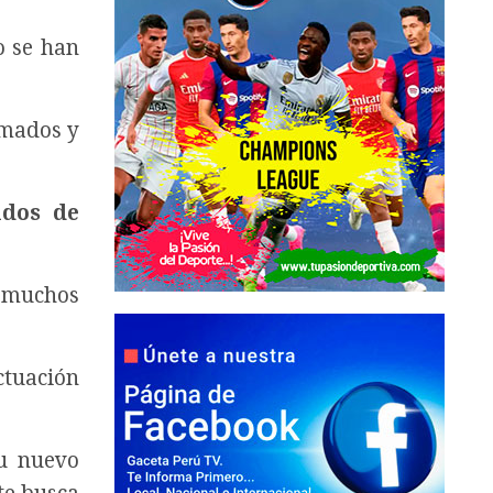
o se han
rmados y
idos de
e muchos
ctuación
u nuevo