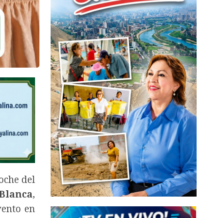
oche del
 Blanca
,
vento en