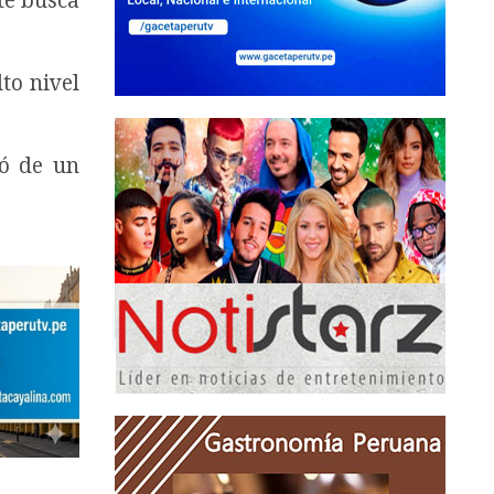
te busca
to nivel
tó de un