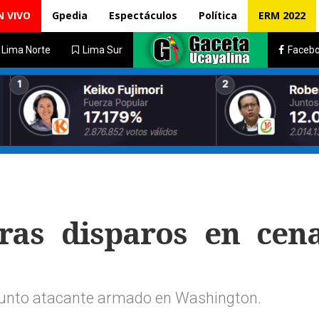
N VIVO
Gpedia
Espectáculos
Política
ERM 2022
Lima Norte
Lima Sur
Faceb
ras disparos en cen
esunto atacante armado en Washington.