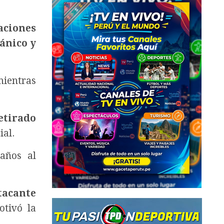
aciones
ánico y
mientras
etirado
ial.
años al
tacante
otivó la