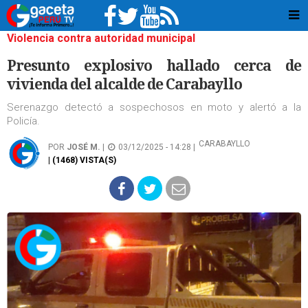
Violencia contra autoridad municipal
Presunto explosivo hallado cerca de
vivienda del alcalde de Carabayllo
Serenazgo detectó a sospechosos en moto y alertó a la
Policía.
CARABAYLLO
POR
JOSÉ M.
|
03/12/2025 - 14:28 |
| (1468) VISTA(S)