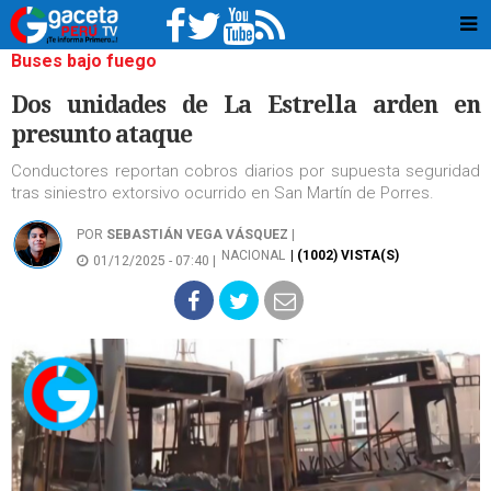
Buses bajo fuego
Dos unidades de La Estrella arden en
presunto ataque
Conductores reportan cobros diarios por supuesta seguridad
tras siniestro extorsivo ocurrido en San Martín de Porres.
POR
SEBASTIÁN VEGA VÁSQUEZ
|
NACIONAL
| (1002) VISTA(S)
01/12/2025 - 07:40 |