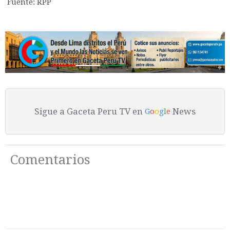
Fuente: RPP
Sigue a Gaceta Peru TV en
News
G
o
o
g
l
e
Comentarios