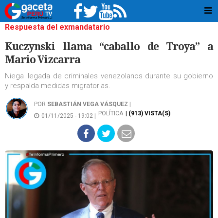
Respuesta del exmandatario
Kuczynski llama “caballo de Troya” a
Mario Vizcarra
Niega llegada de criminales venezolanos durante su gobierno
y respalda medidas migratorias.
POR
SEBASTIÁN VEGA VÁSQUEZ
|
POLÍTICA
| (913) VISTA(S)
01/11/2025 - 19:02 |