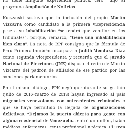
no tiene ninguna experiencia política, cero”, dijo al
programa
Ampliación de Noticias
.
Kuczynski sostuvo que la inclusión del propio
Martín
Vizcarra
como candidato a la primera vicepresidencia
pese a su
inhabilitación
“se tendrá que ventilar en los
tribunales”, porque, remarcó, “
tiene una inhabilitación
bien clara
”. La nota de RPP consigna que la fórmula de
Perú Primero también incorpora a
Judith Mendoza Díaz
como segunda vicepresidenta y recuerda que el
Jurado
Nacional de Elecciones (JNE)
dispuso el retiro de Martín
Vizcarra del padrón de afiliados de ese partido por las
sanciones parlamentarias.
En el mismo diálogo, PPK negó que durante su gestión
(julio de 2016–marzo de 2018) hayan ingresado al país
migrantes venezolanos con antecedentes criminales
o
que se haya permitido la llegada de
organizaciones
delictivas
. “
Dejamos la puerta abierta para gente con
alguna credencial de Venezuela
… entró un millón, había
médicos, enfermeras, gente profesional y técnica.
El Tren