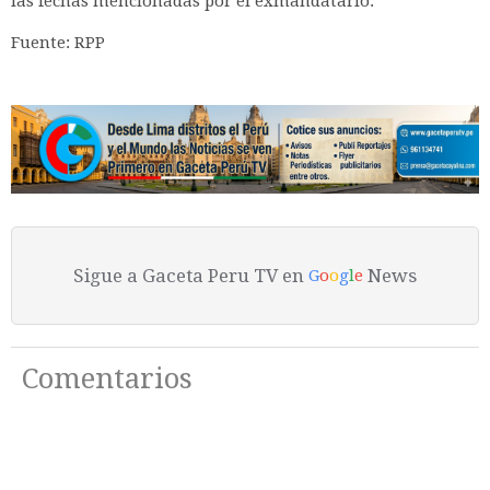
las fechas mencionadas por el exmandatario.
Fuente: RPP
Sigue a Gaceta Peru TV en
News
G
o
o
g
l
e
Comentarios