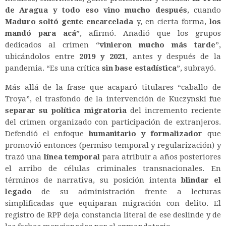
de Aragua y todo eso vino mucho después
, cuando
Maduro soltó gente encarcelada
y, en cierta forma,
los
mandó para acá
”, afirmó. Añadió que los grupos
dedicados al crimen “
vinieron mucho más tarde
”,
ubicándolos entre
2019 y 2021
, antes y después de la
pandemia. “Es una crítica
sin base estadística
”, subrayó.
Más allá de la frase que acaparó titulares “caballo de
Troya”, el trasfondo de la intervención de Kuczynski fue
separar su política migratoria
del incremento reciente
del crimen organizado con participación de extranjeros.
Defendió el enfoque
humanitario y formalizador
que
promovió entonces (permiso temporal y regularización) y
trazó una
línea temporal
para atribuir a años posteriores
el arribo de células criminales transnacionales. En
términos de narrativa, su posición intenta
blindar el
legado
de su administración frente a lecturas
simplificadas que equiparan migración con delito. El
registro de RPP deja constancia literal de ese deslinde y de