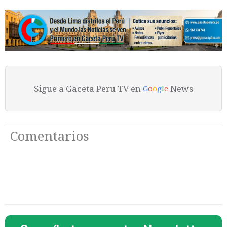
Sigue a Gaceta Peru TV en
News
G
o
o
g
l
e
Comentarios