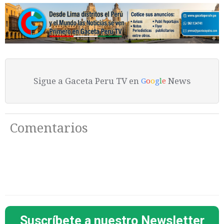
Sigue a Gaceta Peru TV en
News
G
o
o
g
l
e
Comentarios
Suscríbete a nuestro Newsletter