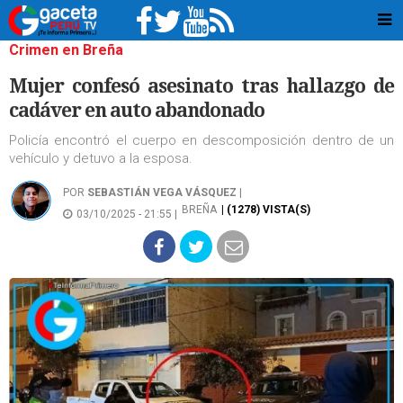
Crimen en Breña
Mujer confesó asesinato tras hallazgo de
cadáver en auto abandonado
Policía encontró el cuerpo en descomposición dentro de un
vehículo y detuvo a la esposa.
POR
SEBASTIÁN VEGA VÁSQUEZ
|
BREÑA
| (1278) VISTA(S)
03/10/2025 - 21:55 |