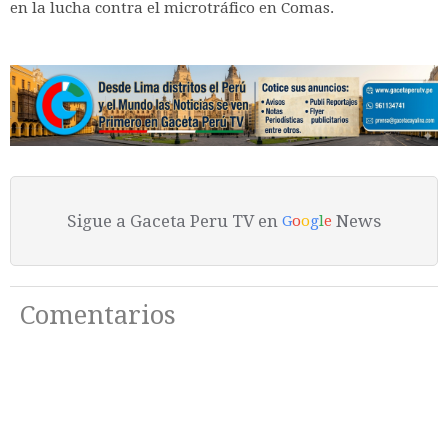
en la lucha contra el microtráfico en Comas.
Sigue a Gaceta Peru TV en
News
G
o
o
g
l
e
Comentarios