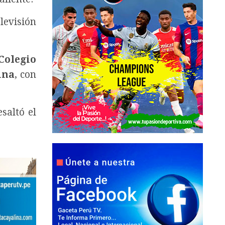
levisión
Colegio
ina
, con
esaltó el