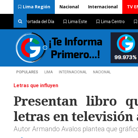
Lima Región
Nacional
Internacional
TV E
Portada del Día
Lima Este
Lima Centro
POPULARES
LIMA
INTERNACIONAL
NACIONAL
Letras que influyen
Presentan libro q
letras en televisión
Autor Armando Avalos plantea que gráfico