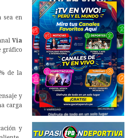
a sea en
canal
Via
 gráfico
0% de la
ensaje y
na carga
cación y
aliente.