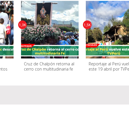
1,3K
1,5K
Cruz de Chalpón retorna al
Reportaje al Perú vue
ntos
cerro con multitudinaria fe
este 19 abril por TVP