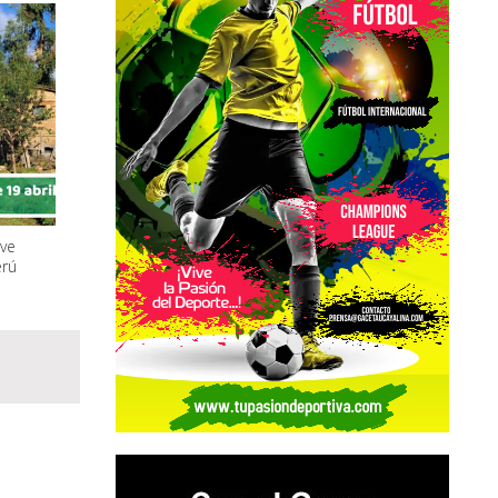
lve
erú