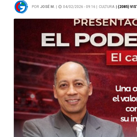
POR
JOSÉ M.
|
04/02/2026 - 09:16 |
CULTURA
| (2085) VI