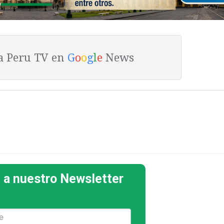
ta Peru TV en
G
o
o
g
l
e
News
 a nuestro Newsletter