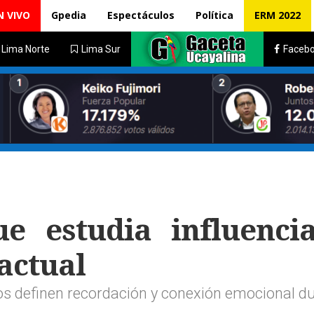
N VIVO
Gpedia
Espectáculos
Política
ERM 2022
Lima Norte
Lima Sur
Faceb
ue estudia influenci
 actual
s definen recordación y conexión emocional d