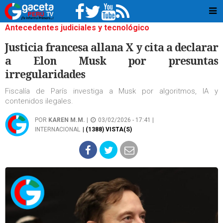
Antecedentes judiciales y tecnológico
Justicia francesa allana X y cita a declarar
a Elon Musk por presuntas
irregularidades
Fiscalía de París investiga a Musk por algoritmos, IA y
contenidos ilegales.
POR
KAREN M.M.
|
03/02/2026 - 17:41 |
INTERNACIONAL
| (1388) VISTA(S)