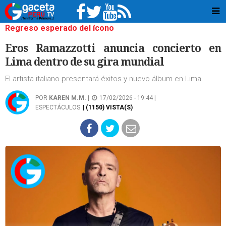
Regreso esperado del ícono
Eros Ramazzotti anuncia concierto en
Lima dentro de su gira mundial
El artista italiano presentará éxitos y nuevo álbum en Lima.
POR
KAREN M.M.
|
17/02/2026 - 19:44 |
ESPECTÁCULOS
| (1150) VISTA(S)