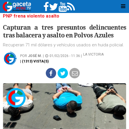
PNP frena violento asalto
Capturan a tres presuntos delincuentes
tras balacera y asalto en Polvos Azules
Recuperan 71 mil dólares y vehículos usados en huida policial.
LA VICTORIA
POR
JOSÉ M.
|
01/02/2026 - 11:36 |
| (1313) VISTA(S)