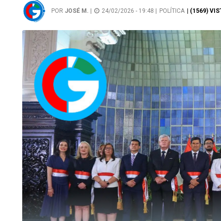
POR
JOSÉ M.
|
24/02/2026 - 19:48 |
POLÍTICA
| (1569) VI