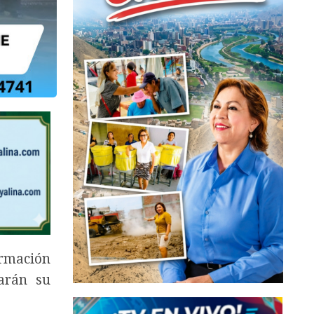
ormación
arán su