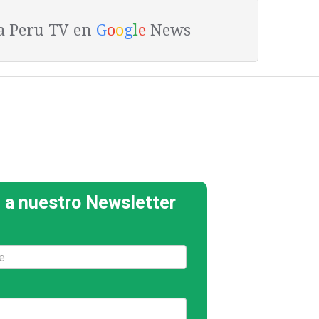
ta Peru TV en
G
o
o
g
l
e
News
 a nuestro Newsletter