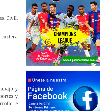
sa Civil,
 cartera
rabajo y
portes y
rrollo e