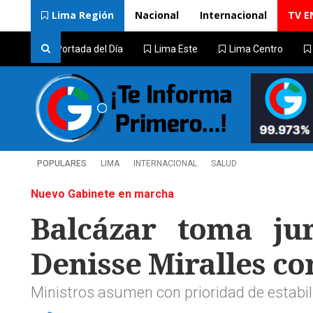
Lima Región
Nacional
Internacional
TV E
Portada del Día
Lima Este
Lima Centro
POPULARES
LIMA
INTERNACIONAL
SALUD
Nuevo Gabinete en marcha
Balcázar toma ju
Denisse Miralles c
Ministros asumen con prioridad de estabi