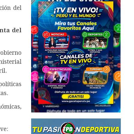
ción del
nta del
gobierno
isterial
il.
olíticas
as.
nómicas,
ve: