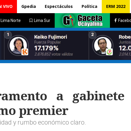
N VIVO
Gpedia
Espectáculos
Política
ERM 2022
Lima Norte
Lima Sur
Faceb
ramento a gabinete
omo premier
lidad y rumbo económico claro.