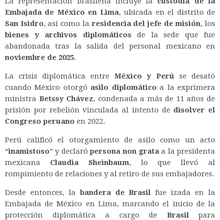
La representación brasileña incluye la
custodia de la
Embajada de México en Lima
, ubicada en el distrito de
San Isidro
, así como la
residencia del jefe de misión
, los
bienes y archivos diplomáticos
de la sede que fue
abandonada tras la salida del personal mexicano en
noviembre de 2025
.
La crisis diplomática entre
México y Perú
se desató
cuando México otorgó
asilo diplomático
a la exprimera
ministra
Betssy Chávez
, condenada a más de 11 años de
prisión por rebelión vinculada al intento de
disolver el
Congreso peruano
en 2022.
Perú calificó el otorgamiento de asilo como un acto
“
inamistoso
” y declaró
persona non grata
a la presidenta
mexicana
Claudia Sheinbaum
, lo que llevó al
rompimiento de relaciones y al retiro de sus embajadores.
Desde entonces, la
bandera de Brasil
fue izada en la
Embajada de México en Lima, marcando el inicio de la
protección diplomática a cargo de
Brasil
para