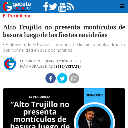
El Periodista
Alto Trujillo no presenta montículos de
basura luego de las fiestas navideñas
▪︎ A direncia de El Porvenir, personal de limpieza pública trabajó
con normalidad en sus dos horarios.
POR
JOSÉ M.
|
08/01/2026 - 18:28 |
IVÁN MORALES DÍAZ
| (917) VISTA(S)