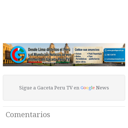
Sigue a Gaceta Peru TV en
News
G
o
o
g
l
e
Comentarios