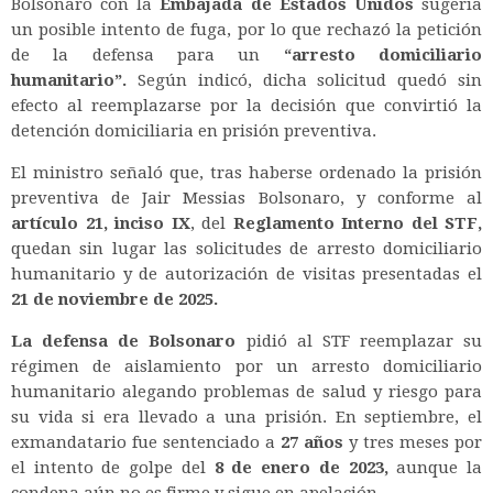
Bolsonaro con la
Embajada de Estados Unidos
sugería
un posible intento de fuga, por lo que rechazó la petición
de la defensa para un
“arresto domiciliario
humanitario”.
Según indicó, dicha solicitud quedó sin
efecto al reemplazarse por la decisión que convirtió la
detención domiciliaria en prisión preventiva.
El ministro señaló que, tras haberse ordenado la prisión
preventiva de Jair Messias Bolsonaro, y conforme al
artículo 21, inciso IX
, del
Reglamento Interno del STF,
quedan sin lugar las solicitudes de arresto domiciliario
humanitario y de autorización de visitas presentadas el
21 de noviembre de 2025.
La defensa de Bolsonaro
pidió al STF reemplazar su
régimen de aislamiento por un arresto domiciliario
humanitario alegando problemas de salud y riesgo para
su vida si era llevado a una prisión. En septiembre, el
exmandatario fue sentenciado a
27 años
y tres meses por
el intento de golpe del
8 de enero de 2023,
aunque la
condena aún no es firme y sigue en apelación.