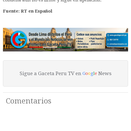
Fuente: RT en Español
Sigue a Gaceta Peru TV en
News
G
o
o
g
l
e
Comentarios