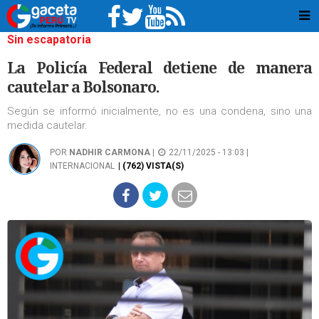
Sin escapatoria
La Policía Federal detiene de manera
cautelar a Bolsonaro.
Según se informó inicialmente, no es una condena, sino una
medida cautelar.
POR
NADHIR CARMONA
|
22/11/2025 - 13:03 |
INTERNACIONAL
| (762) VISTA(S)