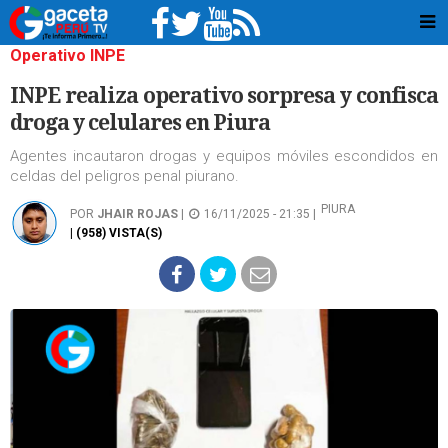
Operativo INPE
INPE realiza operativo sorpresa y confisca
droga y celulares en Piura
Agentes incautaron drogas y equipos móviles escondidos en
celdas del peligros penal piurano.
PIURA
POR
JHAIR ROJAS
|
16/11/2025 - 21:35 |
| (958) VISTA(S)