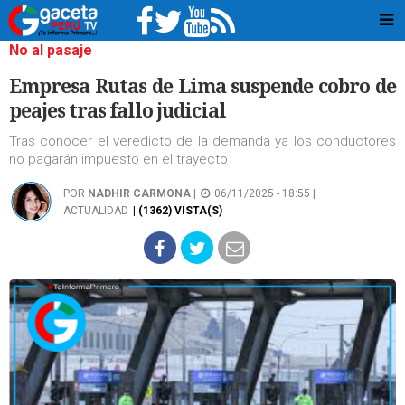
No al pasaje
Empresa Rutas de Lima suspende cobro de
peajes tras fallo judicial
Tras conocer el veredicto de la demanda ya los conductores
no pagarán impuesto en el trayecto
POR
NADHIR CARMONA
|
06/11/2025 - 18:55 |
ACTUALIDAD
| (1362) VISTA(S)