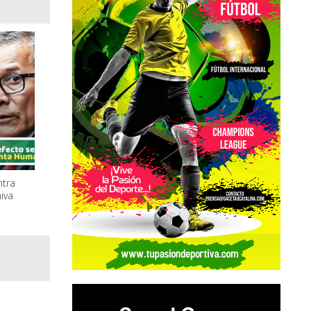
ntra
iva