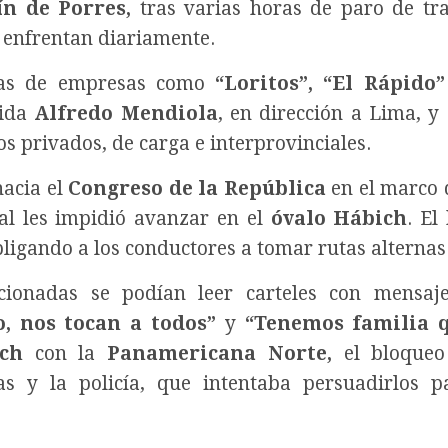
n de Porres,
tras varias horas de paro de tr
e enfrentan diariamente.
stas de empresas como
“Loritos”, “El Rápido”
nida
Alfredo Mendiola
, en dirección a Lima, y 
os privados, de carga e interprovinciales.
hacia el
Congreso de la República
en el marco 
ial les impidió avanzar en el
óvalo Hábich
. El
obligando a los conductores a tomar rutas alternas
acionadas se podían leer carteles con mensaj
o, nos tocan a todos”
y
“Tenemos familia 
ch
con la
Panamericana Norte,
el bloqueo
as y la policía, que intentaba persuadirlos 