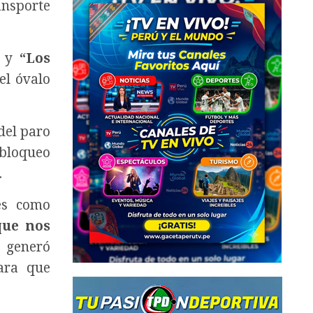
ansporte
y
“Los
el óvalo
del paro
 bloqueo
.
es como
que nos
 generó
para que