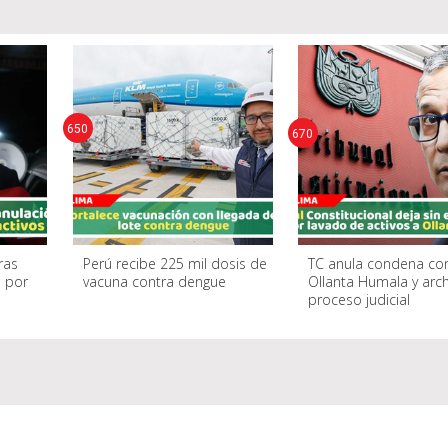
650
670
ras
Perú recibe 225 mil dosis de
TC anula condena co
 por
vacuna contra dengue
Ollanta Humala y arch
proceso judicial