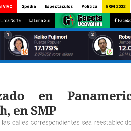
N VIVO
Gpedia
Espectáculos
Política
ERM 2022
Lima Norte
Lima Sur
Faceb
izado en Panameri
ch, en SMP
 las calles correspondientes sea reestablecid