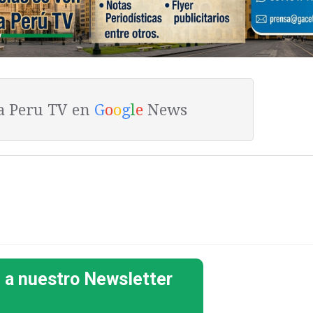
ta Peru TV en
G
o
o
g
l
e
News
 a nuestro Newsletter