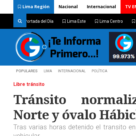
Lima Región
Nacional
Internacional
TV E
Portada del Día
Lima Este
Lima Centro
POPULARES
LIMA
INTERNACIONAL
POLÍTICA
Libre tránsito
Tránsito normal
Norte y óvalo Hábi
Tras varias horas detenido el transito en
vehicular