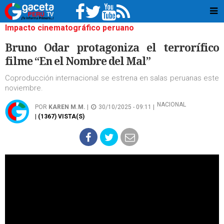
Impacto cinematográfico peruano
Bruno Odar protagoniza el terrorífico
filme “En el Nombre del Mal”
Coproducción internacional se estrena en salas peruanas este
noviembre.
NACIONAL
POR
KAREN M.M.
|
30/10/2025 - 09:11 |
| (1367) VISTA(S)