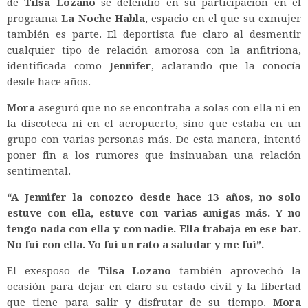
de
Tilsa Lozano
se defendió en su participación en el
programa
La Noche Habla
, espacio en el que su exmujer
también es parte. El deportista fue claro al desmentir
cualquier tipo de relación amorosa con la anfitriona,
identificada como
Jennifer
, aclarando que la conocía
desde hace años.
Mora
aseguró que no se encontraba a solas con ella ni en
la discoteca ni en el aeropuerto, sino que estaba en un
grupo con varias personas más. De esta manera, intentó
poner fin a los rumores que insinuaban una relación
sentimental.
“A Jennifer la conozco desde hace 13 años, no solo
estuve con ella, estuve con varias amigas más. Y no
tengo nada con ella y con nadie. Ella trabaja en ese bar.
No fui con ella. Yo fui un rato a saludar y me fui”.
El exesposo de
Tilsa Lozano
también aprovechó la
ocasión para dejar en claro su estado civil y la libertad
que tiene para salir y disfrutar de su tiempo.
Mora