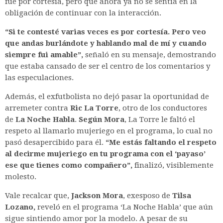
fue por cortesía, pero que ahora ya no se sentía en la
obligación de continuar con la interacción.
“Si te contesté varias veces es por cortesía. Pero veo
que andas burlándote y hablando mal de mí y cuando
siempre fui amable”,
señaló en su mensaje, demostrando
que estaba cansado de ser el centro de los comentarios y
las especulaciones.
Además, el exfutbolista no dejó pasar la oportunidad de
arremeter contra
Ric La Torre
, otro de los conductores
de
La Noche Habla
.
Según Mora
, La Torre le faltó el
respeto al llamarlo mujeriego en el programa, lo cual no
pasó desapercibido para él.
“Me estás faltando el respeto
al decirme mujeriego en tu programa con el ‘payaso’
ese que tienes como compañero”,
finalizó, visiblemente
molesto.
Vale recalcar que,
Jackson Mora
, exesposo de
Tilsa
Lozano,
reveló en el programa ‘La Noche Habla’ que aún
sigue sintiendo amor por la modelo. A pesar de su