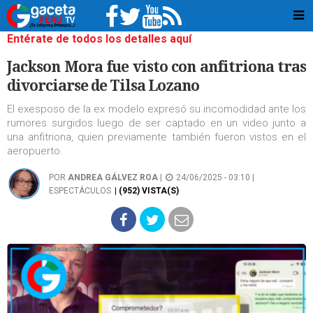
Entérate de todos los detalles aquí
Jackson Mora fue visto con anfitriona tras
divorciarse de Tilsa Lozano
El exesposo de la ex modelo expresó su incomodidad ante los
rumores surgidos luego de ser captado en un video junto a
una anfitriona, quien previamente también fueron vistos en el
aeropuerto.
POR
ANDREA GÁLVEZ ROA
|
24/06/2025 - 03:10 |
ESPECTÁCULOS
| (952) VISTA(S)