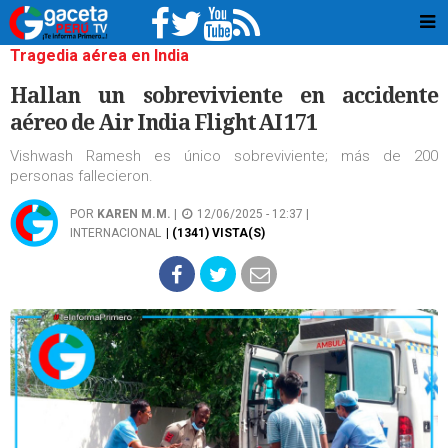
Tragedia aérea en India
Hallan un sobreviviente en accidente
aéreo de Air India Flight AI 171
Vishwash Ramesh es único sobreviviente; más de 200
personas fallecieron.
POR
KAREN M.M.
|
12/06/2025 - 12:37 |
INTERNACIONAL
| (1341) VISTA(S)