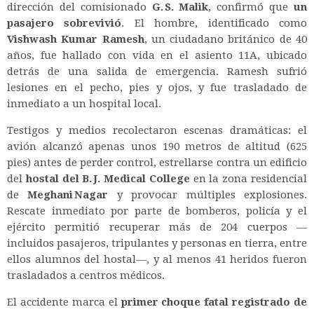
dirección del comisionado
G. S. Malik
, confirmó que
un
pasajero sobrevivió
. El hombre, identificado como
Vishwash Kumar Ramesh
, un ciudadano británico de 40
años, fue hallado con vida en el asiento 11A, ubicado
detrás de una salida de emergencia. Ramesh sufrió
lesiones en el pecho, pies y ojos, y fue trasladado de
inmediato a un hospital local
.
Testigos y medios recolectaron escenas dramáticas: el
avión alcanzó apenas unos 190 metros de altitud (625
pies) antes de perder control, estrellarse contra un edificio
del
hostal del B. J. Medical College
en la zona residencial
de
Meghani Nagar
y provocar múltiples explosiones.
Rescate inmediato por parte de bomberos, policía y el
ejército permitió recuperar más de 204 cuerpos —
incluidos pasajeros, tripulantes y personas en tierra, entre
ellos alumnos del hostal—, y al menos 41 heridos fueron
trasladados a centros médicos
.
El accidente marca el
primer choque fatal registrado de