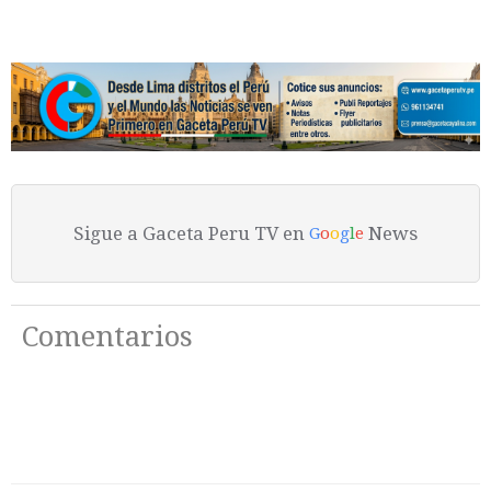
Sigue a Gaceta Peru TV en
News
G
o
o
g
l
e
Comentarios