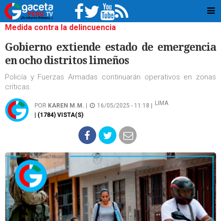
Medida contra la delincuencia
Gobierno extiende estado de emergencia
en ocho distritos limeños
Policía y Fuerzas Armadas continuarán operativos en zonas
críticas.
LIMA
POR
KAREN M.M.
|
16/05/2025 - 11:18 |
| (1784) VISTA(S)