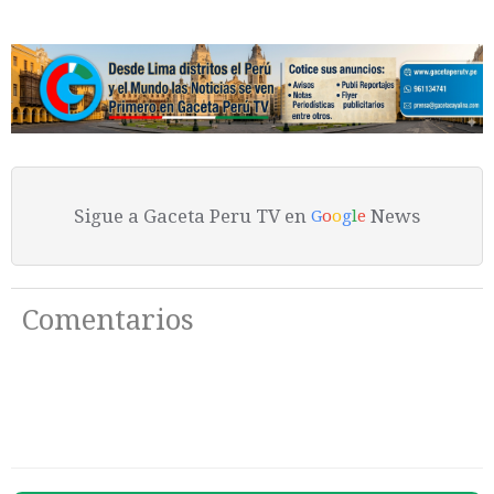
Sigue a Gaceta Peru TV en
News
G
o
o
g
l
e
Comentarios