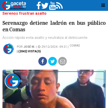
Serenos frustran asalto
Serenazgo detiene ladrón en bus público
en Comas
Acción rápida evita asalto y neutraliza al delincuente.
COMAS
POR
JOSÉ M.
|
29/12/2024 - 09:21 |
| (2042) VISTA(S)