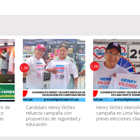
1,5K
1,3K
re de
Candidato Henry Vilchez
Henry Vilchez intensif
to
refuerza campaña con
campaña en Lima No
as
propuestas de seguridad y
previo elecciones cla
educación