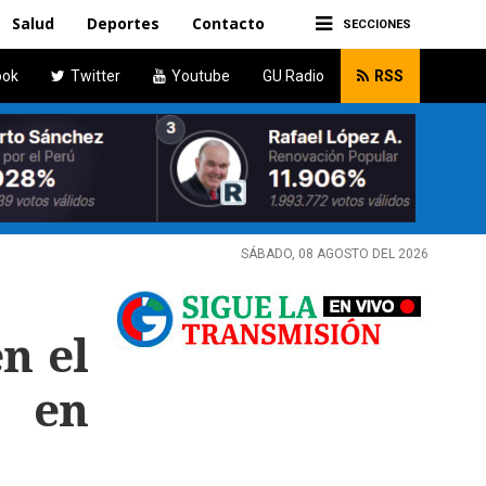
Salud
Deportes
Contacto
SECCIONES
ook
Twitter
Youtube
GU Radio
RSS
SÁBADO, 08 AGOSTO DEL 2026
n el
o en