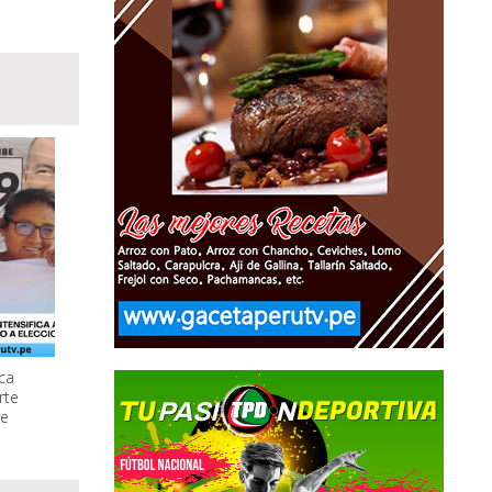
ica
rte
ve