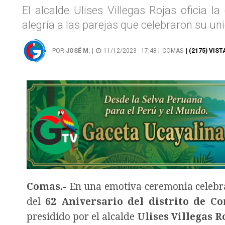
El alcalde Ulises Villegas Rojas oficia 
alegría a las parejas que celebraron su u
POR
JOSÉ M.
|
11/12/2023 - 17:48 |
COMAS
| (2175) VIST
Comas.-
En una emotiva ceremonia celebra
del
62 Aniversario del distrito de C
presidido por el alcalde
Ulises Villegas R