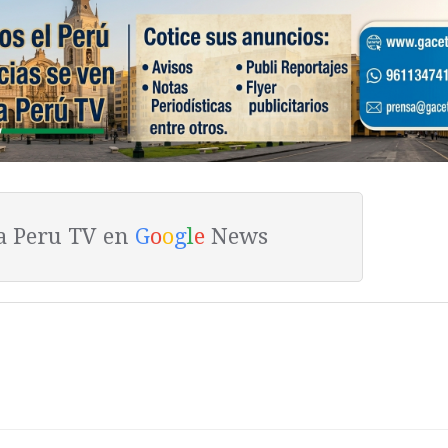
ta Peru TV en
G
o
o
g
l
e
News