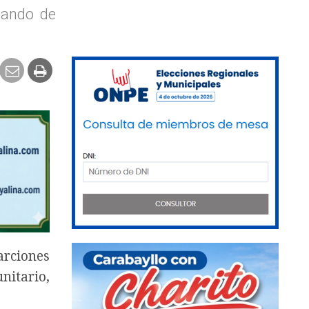
enando de
arciones
nitario,