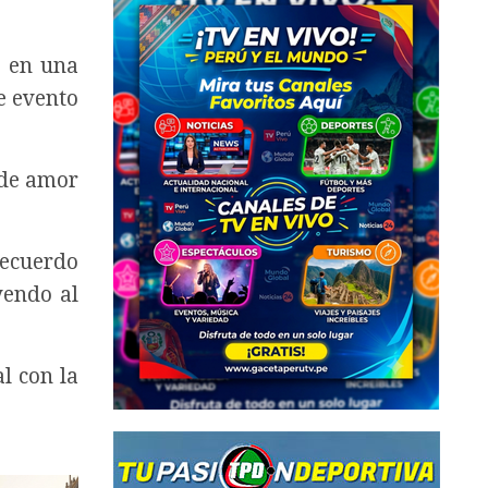
o en una
e evento
 de amor
recuerdo
yendo al
l con la