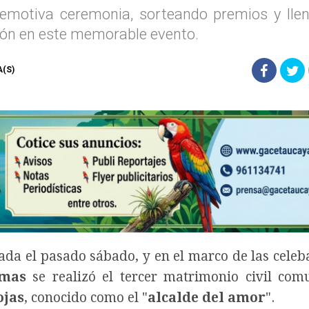
la emotiva ceremonia, sorteando premios y ll
nión en este memorable evento.
A(S)
da el pasado sábado, y en el marco de las celeb
omas
se realizó el tercer matrimonio civil comu
ojas
, conocido como el "
alcalde del amor
".