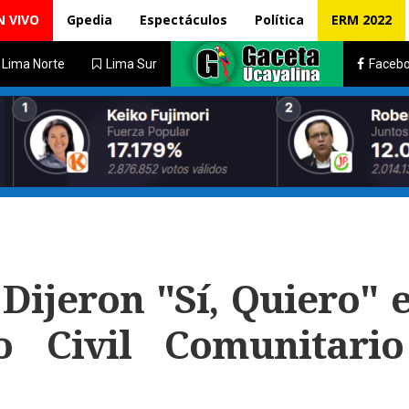
N VIVO
Gpedia
Espectáculos
Política
ERM 2022
Lima Norte
Lima Sur
Faceb
Dijeron "Sí, Quiero" e
o Civil Comunitari