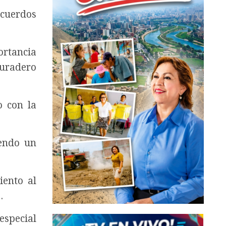
ecuerdos
ortancia
duradero
o con la
iendo un
iento al
.
especial