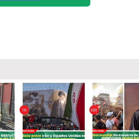
1K
600