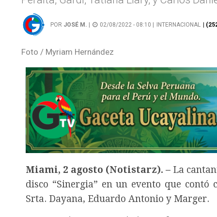
POR
JOSÉ M.
|
02/08/2022 - 08:10 |
INTERNACIONAL
| (2
Foto / Myriam Hernández
Miami, 2 agosto (Notistarz). –
La cantan
disco “Sinergia” en un evento que contó 
Srta. Dayana, Eduardo Antonio y Marger.