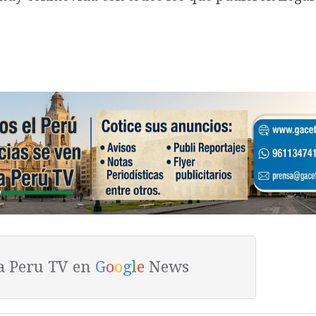
ta Peru TV en
G
o
o
g
l
e
News