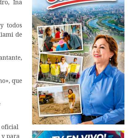
dro, Ina
 y todos
Miami de
antante,
mo», que
e
oficial
 y para