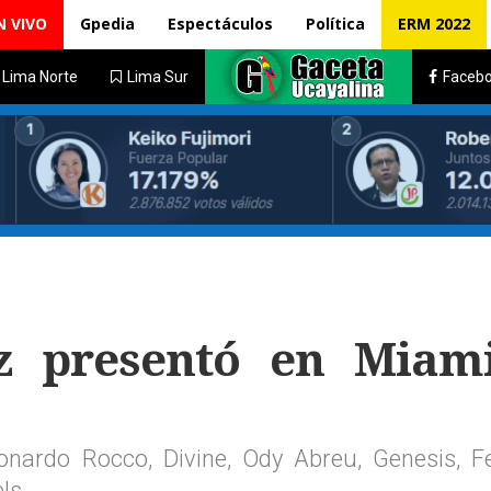
N VIVO
Gpedia
Espectáculos
Política
ERM 2022
Lima Norte
Lima Sur
Faceb
 presentó en Miam
eonardo Rocco, Divine, Ody Abreu, Genesis, Fe
els