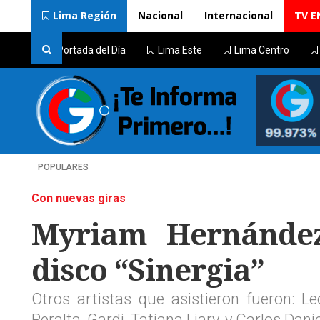
Lima Región
Nacional
Internacional
TV E
Portada del Día
Lima Este
Lima Centro
POPULARES
Con nuevas giras
Myriam Hernández
disco “Sinergia”
Otros artistas que asistieron fueron: L
Peralta, Gardi, Tatiana Liary, y Carlos Dani