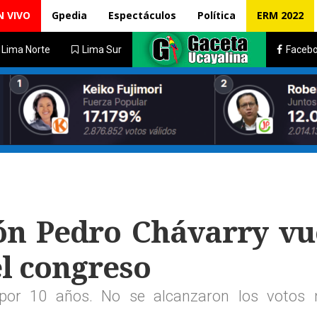
N VIVO
Gpedia
Espectáculos
Política
ERM 2022
Lima Norte
Lima Sur
Faceb
ión Pedro Chávarry vu
el congreso
l por 10 años. No se alcanzaron los votos