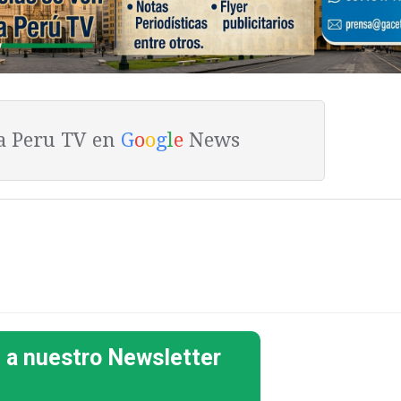
ta Peru TV en
G
o
o
g
l
e
News
 a nuestro Newsletter