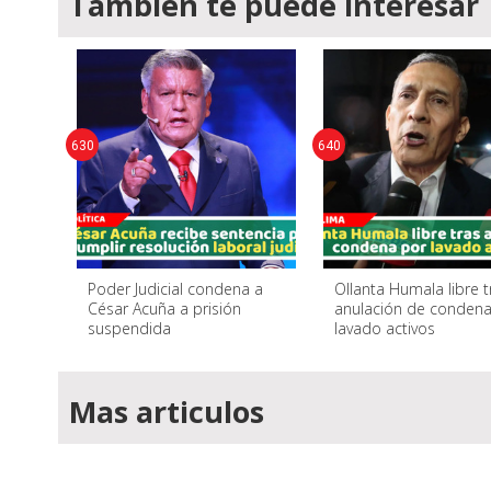
También te puede interesar
630
640
Poder Judicial condena a
Ollanta Humala libre t
César Acuña a prisión
anulación de condena
suspendida
lavado activos
Mas articulos