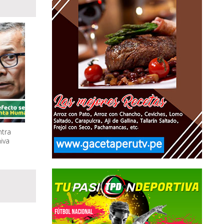
ntra
iva