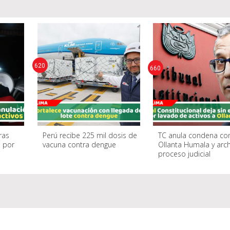
620
660
ras
Perú recibe 225 mil dosis de
TC anula condena co
 por
vacuna contra dengue
Ollanta Humala y arch
proceso judicial