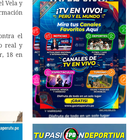
l Vela y
ormación
ontra el
o real y
r, 18 en