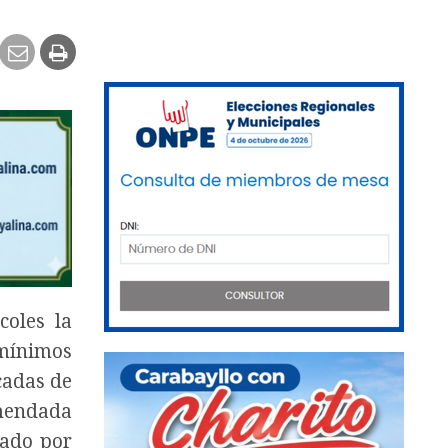
coles la
 mínimos
cadas de
omendada
gado por