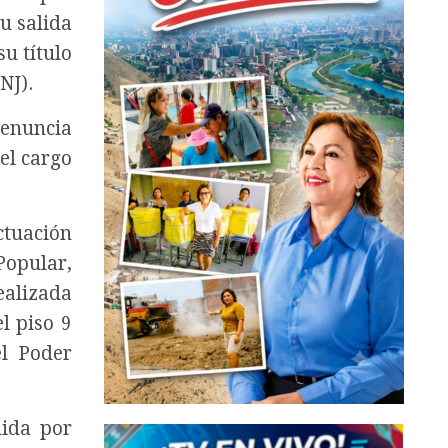
u salida
su título
NJ).
denuncia
el cargo
tuación
Popular,
ealizada
l piso 9
el Poder
dida por