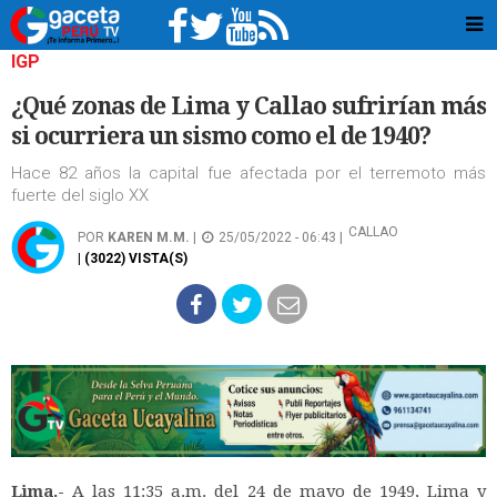
IGP
¿Qué zonas de Lima y Callao sufrirían más
si ocurriera un sismo como el de 1940?
Hace 82 años la capital fue afectada por el terremoto más
fuerte del siglo XX
CALLAO
POR
KAREN M.M.
|
25/05/2022 - 06:43 |
| (3022) VISTA(S)
Lima.-
A las 11:35 a.m. del 24 de mayo de 1949, Lima y