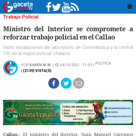
Trabajo Policial
Ministro del Interior se compromete a
reforzar trabajo policial en el Callao
Visitó instalaciones del laboratorio de Criminalística y la central
105 de la región policial 'chalaca'.
POLÍTICA
POR
KAREN M.M.
|
04/10/2021 - 21:53 |
| (2139) VISTA(S)
Callao.-
El ministro del Interior, Juan Manuel Carrasco