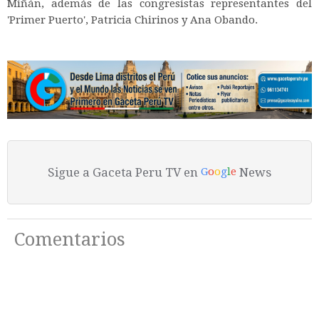
Miñán, además de las congresistas representantes del
'Primer Puerto', Patricia Chirinos y Ana Obando.
Sigue a Gaceta Peru TV en
News
G
o
o
g
l
e
Comentarios