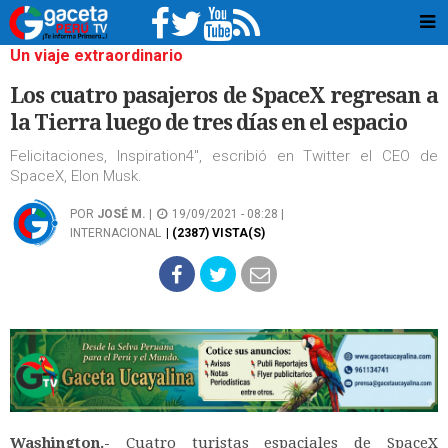
Un viaje extraordinario
Los cuatro pasajeros de SpaceX regresan a
la Tierra luego de tres días en el espacio
Felicitaciones, Inspiration4", escribió en Twitter el CEO de
SpaceX, Elon Musk.
POR
JOSÉ M.
|
19/09/2021 - 08:28 |
INTERNACIONAL
| (2387) VISTA(S)
Washington.-
Cuatro turistas espaciales de SpaceX